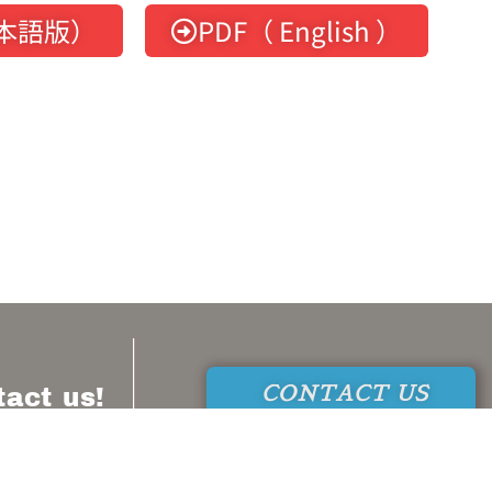
日本語版）
PDF（ English ）
!
CONTACT
tact us!
TEL: 080-33
い♬