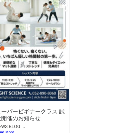
スーパービギナークラス 試
験開催のお知らせ
EWS BLOG ...
ad More